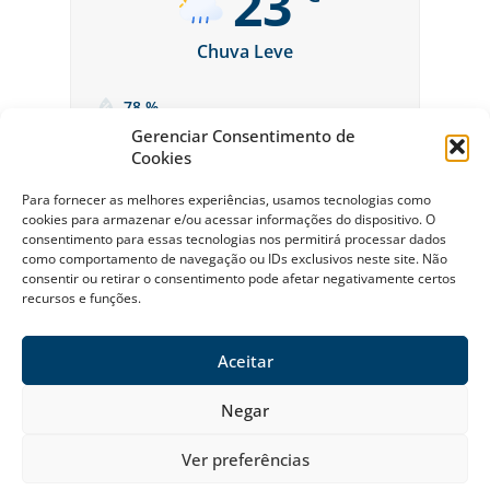
23
Chuva Leve
78 %
Gerenciar Consentimento de
Cookies
Para fornecer as melhores experiências, usamos tecnologias como
cookies para armazenar e/ou acessar informações do dispositivo. O
consentimento para essas tecnologias nos permitirá processar dados
como comportamento de navegação ou IDs exclusivos neste site. Não
consentir ou retirar o consentimento pode afetar negativamente certos
recursos e funções.
Sobre a Riviera
Política Ambiental da Riviera
Política de Privacidade
Contato
Aceitar
© Riviera de São Lourenço Todos os Direitos Reservados 2026
Negar
Ver preferências