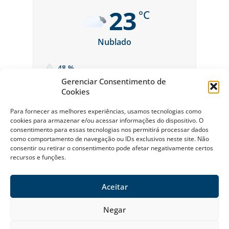
23
°C
Nublado
48 %
Gerenciar Consentimento de
Cookies
Para fornecer as melhores experiências, usamos tecnologias como
cookies para armazenar e/ou acessar informações do dispositivo. O
consentimento para essas tecnologias nos permitirá processar dados
como comportamento de navegação ou IDs exclusivos neste site. Não
consentir ou retirar o consentimento pode afetar negativamente certos
recursos e funções.
Sobre a Riviera
Política Ambiental da Riviera
Política de Privacidade
Contato
Aceitar
© Riviera de São Lourenço Todos os Direitos Reservados 2026
Negar