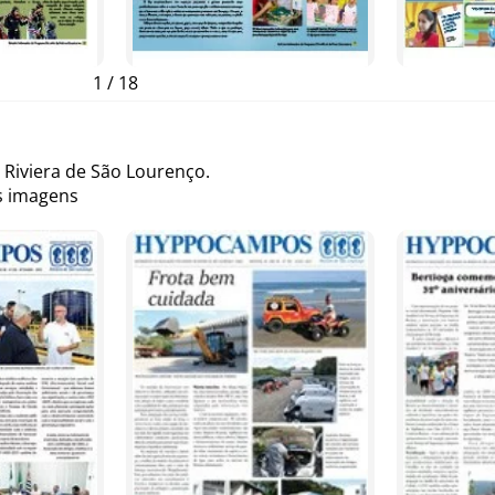
1
/
18
 Riviera de São Lourenço.
as imagens