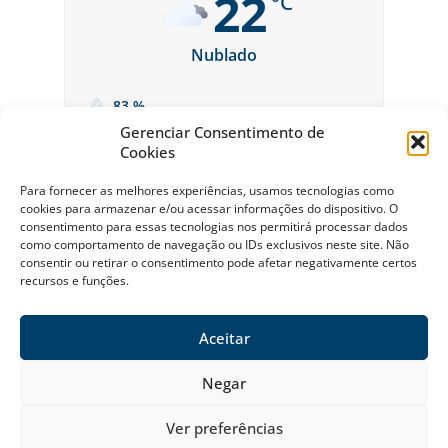
22
°C
Nublado
83 %
Gerenciar Consentimento de
Cookies
Para fornecer as melhores experiências, usamos tecnologias como
cookies para armazenar e/ou acessar informações do dispositivo. O
consentimento para essas tecnologias nos permitirá processar dados
como comportamento de navegação ou IDs exclusivos neste site. Não
consentir ou retirar o consentimento pode afetar negativamente certos
recursos e funções.
Sobre a Riviera
Política Ambiental da Riviera
Política de Privacidade
Contato
Aceitar
© Riviera de São Lourenço Todos os Direitos Reservados 2026
Negar
Ver preferências