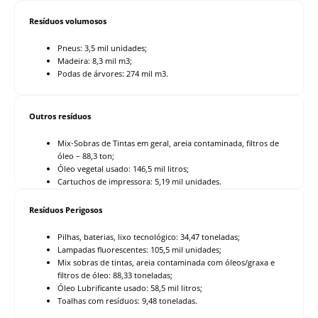
Resíduos volumosos
Pneus: 3,5 mil unidades;
Madeira: 8,3 mil m3;
Podas de árvores: 274 mil m3.
Outros resíduos
Mix-Sobras de Tintas em geral, areia contaminada, filtros de
óleo – 88,3 ton;
Óleo vegetal usado: 146,5 mil litros;
Cartuchos de impressora: 5,19 mil unidades.
Resíduos Perigosos
Pilhas, baterias, lixo tecnológico: 34,47 toneladas;
Lampadas fluorescentes: 105,5 mil unidades;
Mix sobras de tintas, areia contaminada com óleos/graxa e
filtros de óleo: 88,33 toneladas;
Óleo Lubrificante usado: 58,5 mil litros;
Toalhas com resíduos: 9,48 toneladas.