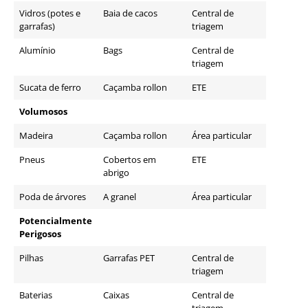
Vidros (potes e
Baia de cacos
Central de
garrafas)
triagem
Alumínio
Bags
Central de
triagem
Sucata de ferro
Caçamba rollon
ETE
Volumosos
Madeira
Caçamba rollon
Área particular
Pneus
Cobertos em
ETE
abrigo
Poda de árvores
A granel
Área particular
Potencialmente
Perigosos
Pilhas
Garrafas PET
Central de
triagem
Baterias
Caixas
Central de
triagem