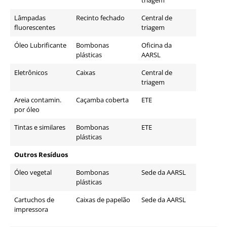
Lâmpadas
Recinto fechado
Central de
fluorescentes
triagem
Óleo Lubrificante
Bombonas
Oficina da
plásticas
AARSL
Eletrônicos
Caixas
Central de
triagem
Areia contamin.
Caçamba coberta
ETE
por óleo
Tintas e similares
Bombonas
ETE
plásticas
Outros Resíduos
Óleo vegetal
Bombonas
Sede da AARSL
plásticas
Cartuchos de
Caixas de papelão
Sede da AARSL
impressora