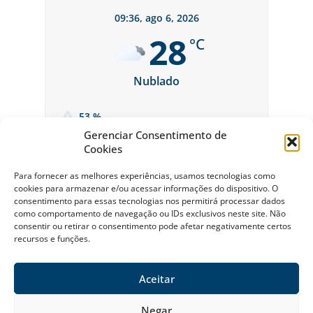
09:36,
ago 6, 2026
28
°C
Nublado
53 %
Gerenciar Consentimento de
Cookies
Para fornecer as melhores experiências, usamos tecnologias como
cookies para armazenar e/ou acessar informações do dispositivo. O
consentimento para essas tecnologias nos permitirá processar dados
como comportamento de navegação ou IDs exclusivos neste site. Não
consentir ou retirar o consentimento pode afetar negativamente certos
recursos e funções.
Sobre a Riviera
Política Ambiental da Riviera
Política de Privacidade
Contato
Aceitar
© Riviera de São Lourenço Todos os Direitos Reservados 2026
Negar