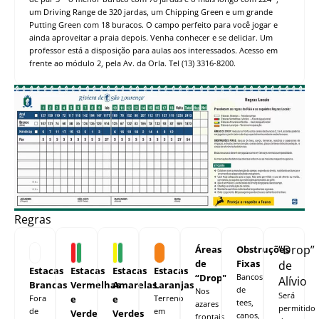
um Driving Range de 320 jardas, um Chipping Green e um grande
Putting Green com 18 buracos. O campo perfeito para você jogar e
ainda aproveitar a praia depois. Venha conhecer e se deliciar. Um
professor está a disposição para aulas aos interessados. Acesso em
frente ao módulo 2, pela Av. da Orla. Tel (13) 3316-8200.
Regras
“Drop”
Áreas
Obstruções
de
Fixas
de
Estacas
Estacas
Estacas
Estacas
“Drop"
Bancos
Alívio
Brancas
Vermelhas
Amarelas
Laranjas
de
Nos
Será
Fora
e
e
Terreno
tees,
azares
permitido
de
em
Verde
Verdes
canos,
frontais