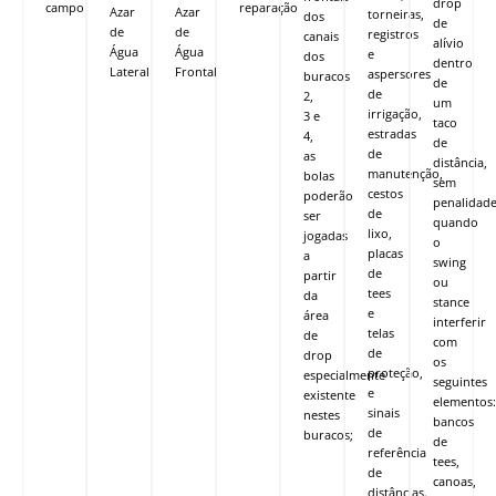
drop
campo
reparação
Azar
Azar
torneiras,
dos
de
de
de
registros
canais
alívio
Água
Água
e
dos
dentro
Lateral
Frontal
aspersores
buracos
de
de
2,
um
irrigação,
3 e
taco
estradas
4,
de
de
as
distância,
manutenção,
bolas
sem
cestos
poderão
penalidade
de
ser
quando
lixo,
jogadas
o
placas
a
swing
de
partir
ou
tees
da
stance
e
área
interferir
telas
de
com
de
drop
os
proteção,
especialmente
seguintes
e
existente
elementos:
sinais
nestes
bancos
de
buracos;
de
referência
tees,
de
canoas,
distâncias.