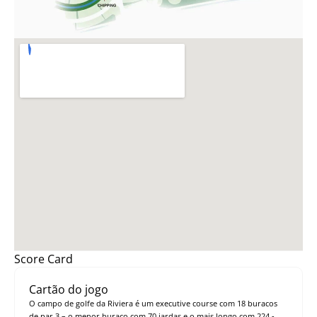
Score Card
Cartão do jogo
O campo de golfe da Riviera é um executive course com 18 buracos
de par 3 – o menor buraco com 70 jardas e o mais longo com 224 -,