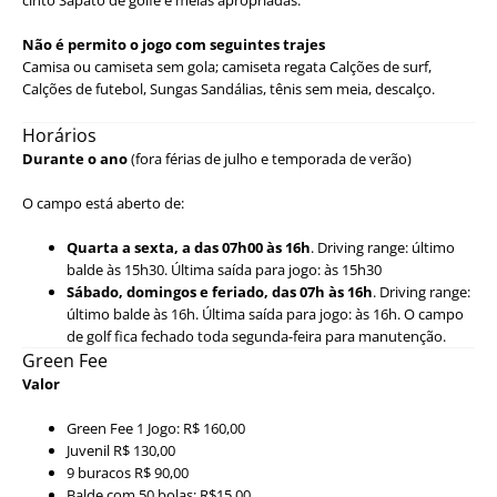
cinto Sapato de golfe e meias apropriadas.
Não é permito o jogo com seguintes trajes
Camisa ou camiseta sem gola; camiseta regata Calções de surf,
Calções de futebol, Sungas Sandálias, tênis sem meia, descalço.
Horários
Durante o ano
(fora férias de julho e temporada de verão)
O campo está aberto de:
Quarta a sexta, a das 07h00 às 16h
. Driving range: último
balde às 15h30. Última saída para jogo: às 15h30
Sábado, domingos e feriado, das 07h às 16h
. Driving range:
último balde às 16h. Última saída para jogo: às 16h. O campo
de golf fica fechado toda segunda-feira para manutenção.
Green Fee
Valor
Green Fee 1 Jogo: R$ 160,00
Juvenil R$ 130,00
9 buracos R$ 90,00
Balde com 50 bolas: R$15,00