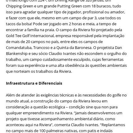
Chipping Green e um grande Putting Green com 18 buracos, tudo
isso para agradar qualquer tipo de jogador, profissional ou amador,
e fazer com que ele, mesmo em um campo de par 3, use todos os
tacos da bolsa! Pode ser jogado em 2 horas e meia, a tempo de
encontrar a família na praia. O campo da Riviera foi projetado pela
Gold Tee Golf Internacional, empresa responsável pela implantação
de mais de 20 campos no país, entre eles os campos de
Comandatuba, Trancoso e a Quinta da Baronesa. O projetista Dan
Blankenship e seu sócio Claudio Ivantes não escondem o orgulho do
trabalho, um campo cuidadosamente esculpido, cujas ferramentas
foram sua experiência e uma alta obediência às questões ambientais
que norteiam os trabalhos da Riviera.
Infraestrutura e Diferenciais
Além de atender às exigências técnicas e às necessidades do golfe no
mundo atual, a construção do campo da Riviera levou em
consideração a questão ecológica – condição sine qua non para
qualquer empreendimento na Riviera. “Jamais desenvolvemos um
projeto que tivesse acompanhamento ambiental diário, como
aconteceu aqui na Riviera”, comenta Claudio Ivantes. “Replantamos
no campo mais de 100 palmeiras nativas, com patis e indaiás