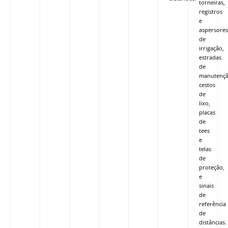
torneiras,
registros
e
aspersores
de
irrigação,
estradas
de
manutençã
cestos
de
lixo,
placas
de
tees
e
telas
de
proteção,
e
sinais
de
referência
de
distâncias.