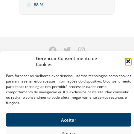
88 %
Gerenciar Consentimento de
Sobre a Riviera
Cookies
Política Ambiental da Riviera
Política de Privacidade
Contato
Para fornecer as melhores experiências, usamos tecnologias como cookies
para armazenar e/ou acessar informações do dispositivo. O consentimento
para essas tecnologias nos permitirá processar dados como
© Riviera de São Lourenço Todos os Direitos Reservados 2026
comportamento de navegação ou IDs exclusivos neste site. Não consentir
ou retirar o consentimento pode afetar negativamente certos recursos e
funções.
Desenvolvido e gerenciado por Agência Docpix
Aceitar
Negar