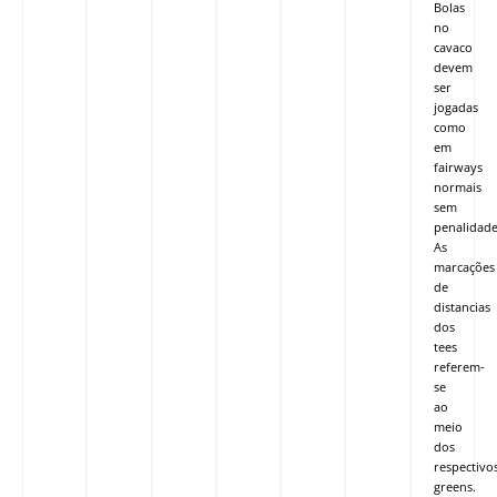
Bolas
no
cavaco
devem
ser
jogadas
como
em
fairways
normais
sem
penalidade
As
marcações
de
distancias
dos
tees
referem-
se
ao
meio
dos
respectivo
greens.