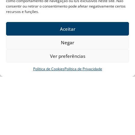
como comportamento de navegação ou IDs exclusivos neste site. Não
consentir ou retirar o consentimento pode afetar negativamente certos
00:23,
ago 7, 2026
recursos e funções.
22
°C
Aceitar
Nublado
Negar
49 %
Ver preferências
Política de Cookies
Política de Privacidade
Sobre a Riviera
Política Ambiental da Riviera
Política de Privacidade
Contato
© Riviera de São Lourenço Todos os Direitos Reservados 2026