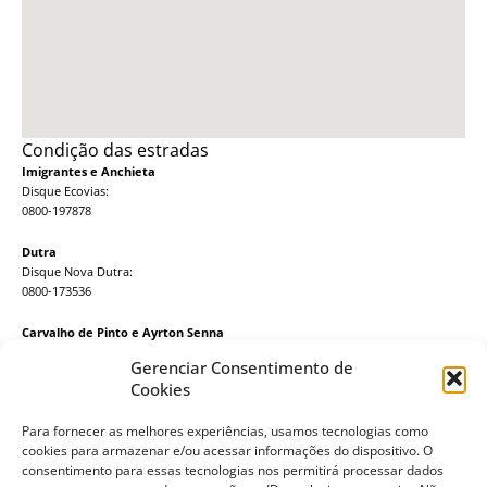
Condição das estradas
Imigrantes e Anchieta
Disque Ecovias:
0800-197878
Dutra
Disque Nova Dutra:
0800-173536
Carvalho de Pinto e Ayrton Senna
Disque Dersa:
Gerenciar Consentimento de
08000 55-5510
Cookies
Tempo na Riviera
Para fornecer as melhores experiências, usamos tecnologias como
cookies para armazenar e/ou acessar informações do dispositivo. O
Bertioga, BR
consentimento para essas tecnologias nos permitirá processar dados