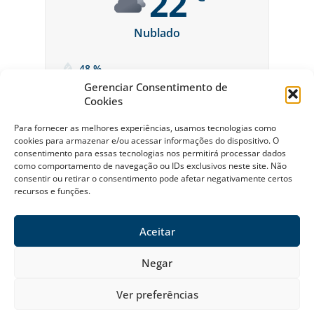
22
Nublado
48 %
Gerenciar Consentimento de
Cookies
Para fornecer as melhores experiências, usamos tecnologias como
cookies para armazenar e/ou acessar informações do dispositivo. O
consentimento para essas tecnologias nos permitirá processar dados
como comportamento de navegação ou IDs exclusivos neste site. Não
consentir ou retirar o consentimento pode afetar negativamente certos
recursos e funções.
Sobre a Riviera
Política Ambiental da Riviera
Política de Privacidade
Contato
Aceitar
© Riviera de São Lourenço Todos os Direitos Reservados 2026
Negar
Ver preferências