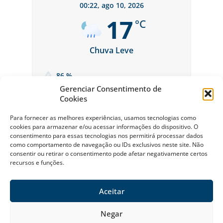
00:22,
ago 10, 2026
17
°C
Chuva Leve
86 %
Gerenciar Consentimento de
Cookies
Para fornecer as melhores experiências, usamos tecnologias como
cookies para armazenar e/ou acessar informações do dispositivo. O
consentimento para essas tecnologias nos permitirá processar dados
como comportamento de navegação ou IDs exclusivos neste site. Não
consentir ou retirar o consentimento pode afetar negativamente certos
recursos e funções.
Sobre a Riviera
Política Ambiental da Riviera
Política de Privacidade
Contato
Aceitar
© Riviera de São Lourenço Todos os Direitos Reservados 2026
Negar