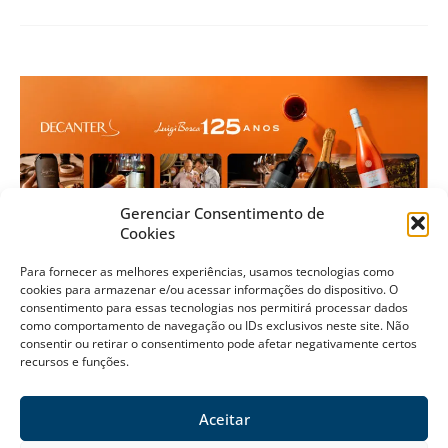
Gerenciar Consentimento de
Cookies
Para fornecer as melhores experiências, usamos tecnologias como
Jantar Harmonizado
cookies para armazenar e/ou acessar informações do dispositivo. O
No dia 15 de agosto, às 20h, a Enoteca Decanter, no Riviera Shopping, convida
consentimento para essas tecnologias nos permitirá processar dados
você para uma experiência gastronômica inesquecível
como comportamento de navegação ou IDs exclusivos neste site. Não
consentir ou retirar o consentimento pode afetar negativamente certos
recursos e funções.
Aceitar