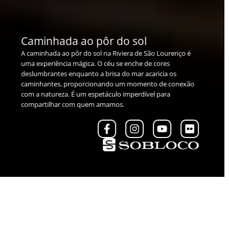
Vista da praia
A vista da praia na Riviera de São Lourenço é
deslumbrante, com areias douradas e um mar de águas
cristalinas. O horizonte se estende infinitamente,
oferecendo uma paisagem de beleza indescritível. É um
cenário perfeito para relaxar e apreciar a grandiosidade da
natureza.