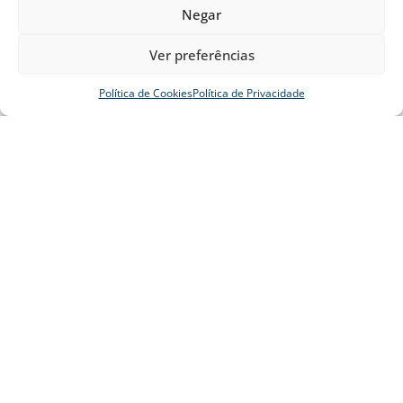
Negar
Ver preferências
Política de Cookies
Política de Privacidade
Concerto das Nações
A Fundação 10 de Agosto apresenta no dia 12/08, um concerto internacional
de música de câmara com seus alunos e músicos austríacos do apArte Festival
Arraial da Fundação 2026
Foram 10 dias de muita alegria, música, gastronomia, brincadeiras e
momentos inesquecíveis, reunindo famílias, amigos e toda a comunidade