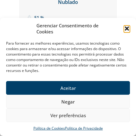
Nublado
51 %
Gerenciar Consentimento de
Cookies
Para fornecer as melhores experiências, usamos tecnologias como
cookies para armazenar e/ou acessar informações do dispositivo. O
consentimento para essas tecnologias nos permitirá processar dados
como comportamento de navegação ou IDs exclusivos neste site. Não
consentir ou retirar o consentimento pode afetar negativamente certos
recursos e funções.
Sobre a Riviera
Política Ambiental da Riviera
Política de Privacidade
Contato
Aceitar
© Riviera de São Lourenço Todos os Direitos Reservados 2026
Negar
Ver preferências
Desenvolvido e gerenciado por Agência Docpix
Política de Cookies
Política de Privacidade