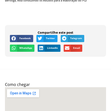
Bertioga, está conduzindo os estudos para a elaboração do PGI
Gol
Compartilhe este post
Facebook
Twitter
Telegram
WhatsApp
LinkedIn
Email
Como chegar