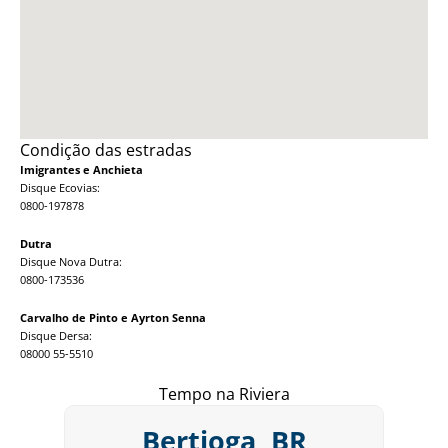
Condição das estradas
Imigrantes e Anchieta
Disque Ecovias:
0800-197878
Dutra
Disque Nova Dutra:
0800-173536
Carvalho de Pinto e Ayrton Senna
Disque Dersa:
08000 55-5510
Tempo na Riviera
Bertioga, BR