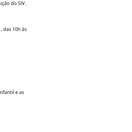
ição do SIV.
1, das 10h às
nfantil e as