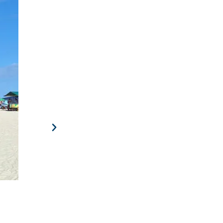
Torneio de Golf – 15 de Agosto
A 3ª edição das Olimpíadas do Programa Vida Saudável