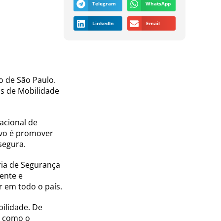
Telegram
WhatsApp
LinkedIn
Email
o de São Paulo.
os de Mobilidade
acional de
ivo é promover
segura.
ria de Segurança
ente e
r em todo o país.
ilidade. De
s como o