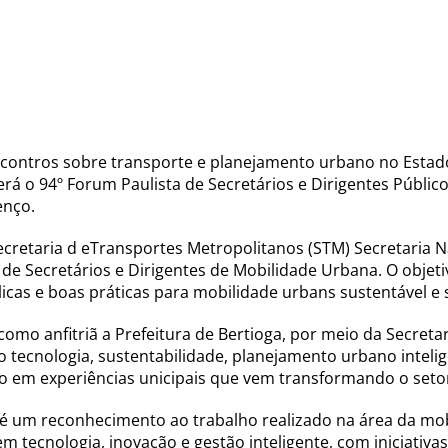
ncontros sobre transporte e planejamento urbano no Estad
rá o 94º Forum Paulista de Secretários e Dirigentes Públic
enço.
cretaria d eTransportes Metropolitanos (STM) Secretaria N
e Secretários e Dirigentes de Mobilidade Urbana. O objet
licas e boas práticas para mobilidade urbans sustentável e 
omo anfitriã a Prefeitura de Bertioga, por meio da Secreta
tecnologia, sustentabilidade, planejamento urbano intelig
co em experiências unicipais que vem transformando o seto
 é um reconhecimento ao trabalho realizado na área da mob
m tecnologia, inovação e gestão inteligente, com iniciativa