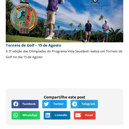
Torneio de Golf – 15 de Agosto
A 3ª edição das Olimpíadas do Programa Vida Saudável realiza um Torneio de
Golf no dia 15 de Agosto
Ca
De 
Sho
Compartilhe este post
Facebook
Twitter
Telegram
WhatsApp
LinkedIn
Email